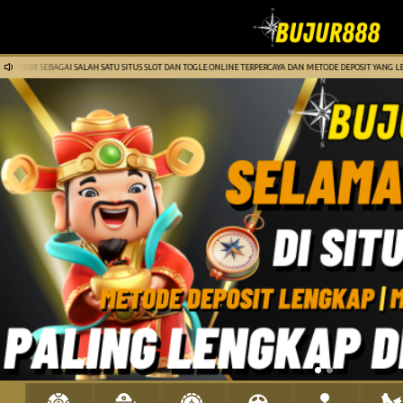
R888 SEBAGAI SALAH SATU SITUS SLOT DAN TOGLE ONLINE TERPERCAYA DAN METODE DEPOSIT YANG LENGK