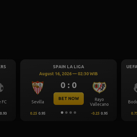
IERS
SPAIN LA LIGA
August 16, 2026 — 00:30 WIB
0 : 0
BET NOW
amo
Alaves
Getafe
Celt
reb
0.82
0.00
0.57
0.00
-0.67
0.2