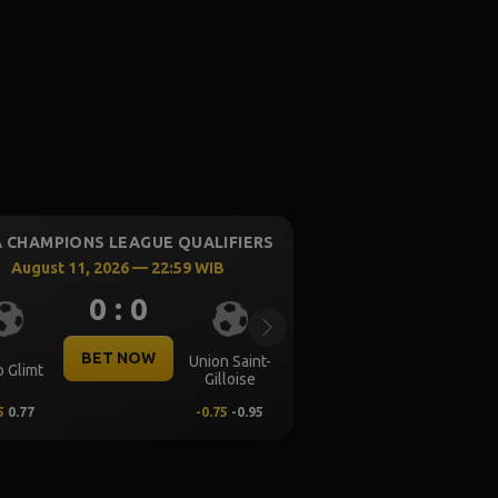
SPAIN LA LIGA
August 17, 2026 — 02:30 WIB
0 : 0
Next
BET NOW
a Vigo
Osasuna
5
0.76
-0.25
-0.86