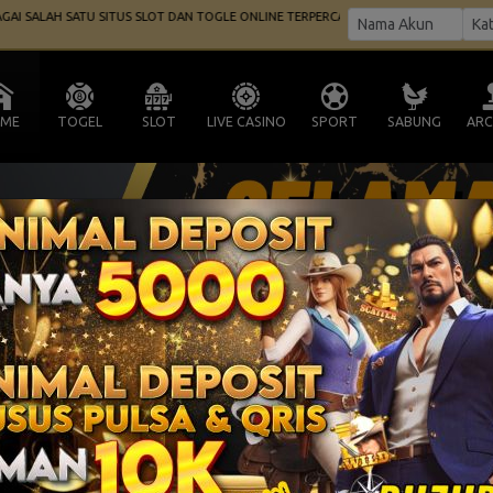
ALAH SATU SITUS SLOT DAN TOGLE ONLINE TERPERCAYA DAN METODE DEPOSIT YANG L
ME
TOGEL
SLOT
LIVE CASINO
SPORT
SABUNG
ARC