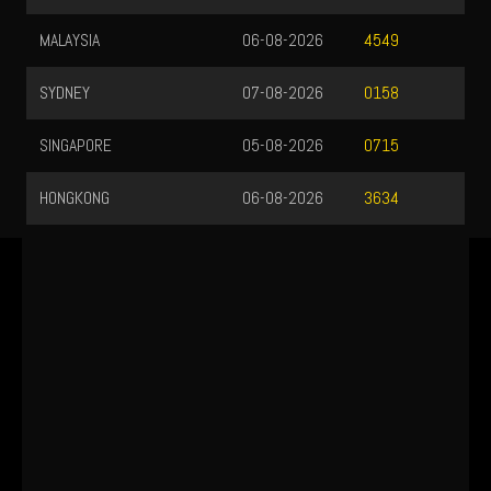
MALAYSIA
06-08-2026
4549
SYDNEY
07-08-2026
0158
SINGAPORE
05-08-2026
0715
HONGKONG
06-08-2026
3634