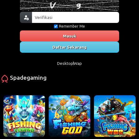
Remember Me
Masuk
Daftar Sekarang
Desktop
Wap
Spadegaming