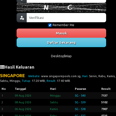
Remember Me
Masuk
Daftar Sekarang
Desktop
Wap
Hasil Keluaran
SINGAPORE
Website:
www.singaporepools.com.sg
, Hari:
Senin, Rabu, Kamis,
Sabtu, Minggu
, Tutup:
17:20 WIB
, Result:
17:40 WIB
No
Tanggal
Hari
Pasaran
Result
1
09 Aug 2026
Minggu
SG - 540
7137
2
08 Aug 2026
Sabtu
SG - 539
5102
3
06 Aug 2026
Kamis
SG - 538
7907
4
05 Aug 2026
Rabu
SG - 537
0715