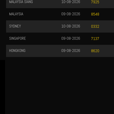
MALAYSIA SIANG
10-08-2026
7925
MALAYSIA
09-08-2026
8548
SYDNEY
10-08-2026
0332
SINGAPORE
09-08-2026
7137
HONGKONG
09-08-2026
8620