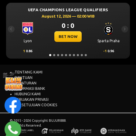
UEFA CHAMPIONS LEAGUE QUALIFIERS
August 12, 2026 — 02:00 WIB
0 : 0
Previous
Next
BET NOW
Lyon
Sparta Praha
1
0.86
-1
0.96
TENTANG KAMI
BANTUAN
PERATURAN
INFORMASI BANK
HUBUNGI KAMI
KEBIJAKAN PRIVASI
PERSETUJUAN COOKIES
© 2015 - 2026 Copyright BUJUR888.
All Rights Reserved.