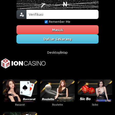
Remember Me
Masuk
Daftar Sekarang
Desktop
Wap
Baccarat
Roulette
Sicbo