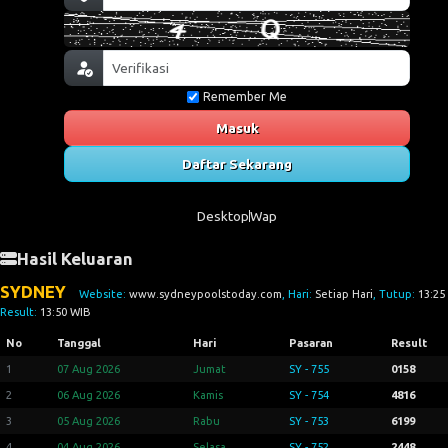
Remember Me
Masuk
Daftar Sekarang
Desktop
Wap
Hasil Keluaran
SYDNEY
Website:
www.sydneypoolstoday.com
, Hari:
Setiap Hari
, Tutup:
13:25
Result:
13:50 WIB
No
Tanggal
Hari
Pasaran
Result
1
07 Aug 2026
Jumat
SY - 755
0158
2
06 Aug 2026
Kamis
SY - 754
4816
3
05 Aug 2026
Rabu
SY - 753
6199
4
04 Aug 2026
Selasa
SY - 752
2448