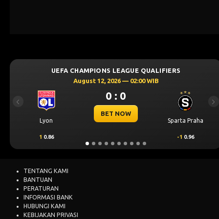
UEFA CHAMPIONS LEAGUE QUALIFIERS
August 12, 2026 — 02:00 WIB
0 : 0
Previous
Ne
BET NOW
Lyon
Sparta Praha
1
0.86
-1
0.96
TENTANG KAMI
BANTUAN
PERATURAN
INFORMASI BANK
HUBUNGI KAMI
KEBIJAKAN PRIVASI