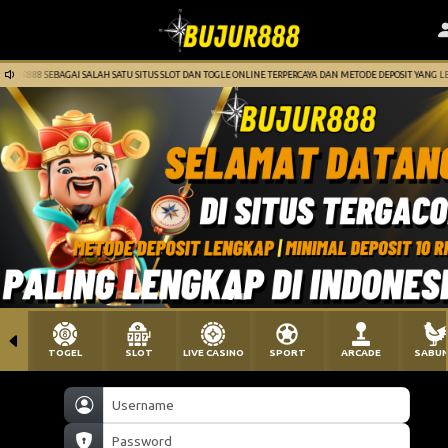
UR888 SEBAGAI SALAH SATU SITUS SLOT DAN TOGLE ONLINE TERPERCAYA DAN METODE DEPOSIT YANG LENG
TOGEL
SLOT
LIVE CASINO
SPORT
ARCADE
SABU