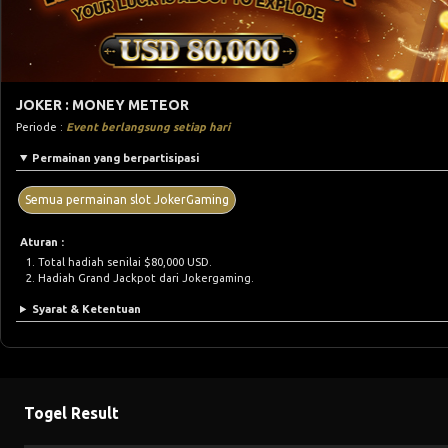
JOKER : MONEY METEOR
Periode :
Event berlangsung setiap hari
Permainan yang berpartisipasi
Semua permainan slot JokerGaming
Aturan :
Total hadiah senilai $80,000 USD.
Hadiah Grand Jackpot dari Jokergaming.
Syarat & Ketentuan
Togel Result