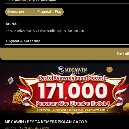
Semua permainan Pragmatic Play
Aturan :
Total hadiah Slot & Casino senilai Rp 15,000,000,000.
Syarat & Ketentuan
Detai
MEGAWIN : PESTA KEMERDEKAAN GACOR
Periode :
1 - 31 Agustus 2026