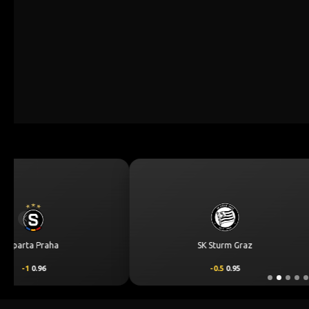
UEFA CHAMPIONS 
August 12, 20
0 
Previous
BET
SK Sturm Graz
-0.5
0.95