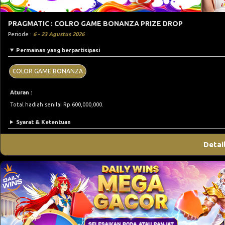
PRAGMATIC : COLRO GAME BONANZA PRIZE DROP
Periode :
6 - 23 Agustus 2026
Permainan yang berpartisipasi
COLOR GAME BONANZA
Aturan :
Total hadiah senilai Rp 600,000,000.
Syarat & Ketentuan
Detai