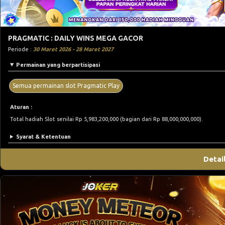
PRAGMATIC : DAILY WINS MEGA GACOR
Periode :
30 Maret 2026 - 28 Maret 2027
Permainan yang berpartisipasi
Semua permainan slot Pragmatic Play
Aturan :
Total hadiah Slot senilai Rp 5,983,200,000 (bagian dari Rp 88,000,000,000).
Syarat & Ketentuan
Detai