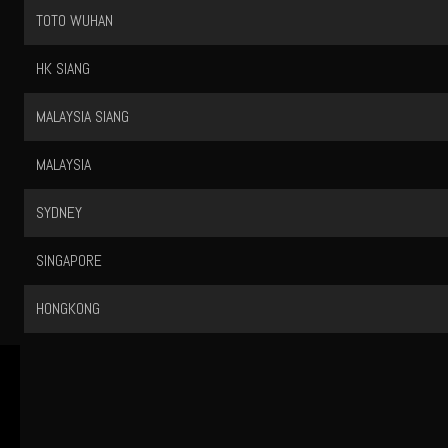
TOTO WUHAN
HK SIANG
MALAYSIA SIANG
MALAYSIA
SYDNEY
SINGAPORE
HONGKONG