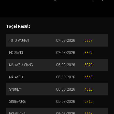
Togel Result
TOTO WUHAN
07-08-2026
5357
HK SIANG
07-08-2026
8867
MALAYSIA SIANG
06-08-2026
6379
MALAYSIA
06-08-2026
4549
SYDNEY
06-08-2026
4816
SINGAPORE
05-08-2026
0715
HONGKONG
06-08-2026
3634