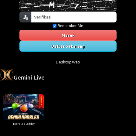
Remember Me
Masuk
Daftar Sekarang
Desktop
Wap
Gemini Live
Marbles Lobby